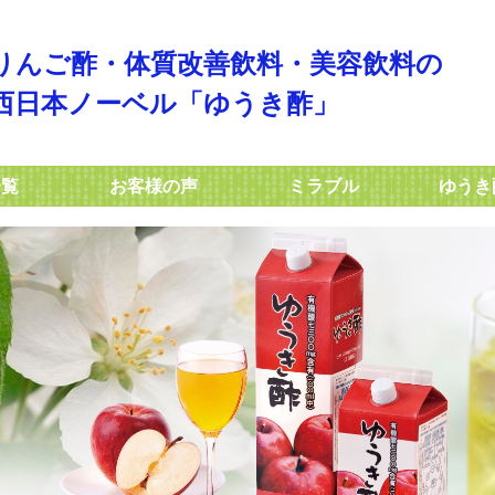
りんご酢・体質改善飲料・美容飲料の
西日本ノーベル「ゆうき酢」
一覧
お客様の声
ミラブル
ゆうき