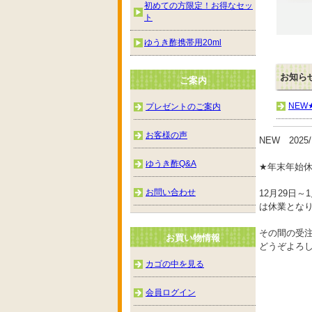
初めての方限定！お得なセッ
ト
ゆうき酢携帯用20ml
お知ら
ご案内
NEW
プレゼントのご案内
お客様の声
NEW 2025/
ゆうき酢Q&A
★年末年始
お問い合わせ
12月29日～
は休業とな
その間の受注
お買い物情報
どうぞよろ
カゴの中を見る
会員ログイン